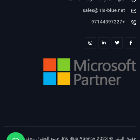
sales@iris-blue.net
+97144397227
حقوق النشر © 2023 Iris Blue Agency. جميع الحقوق محفوظة